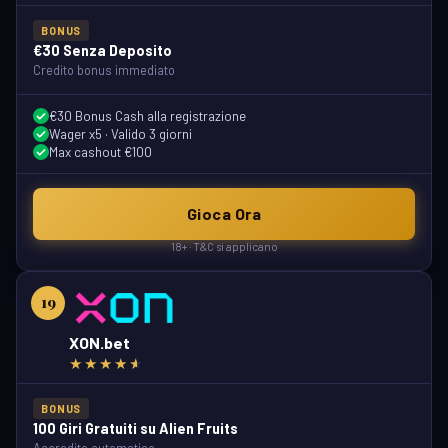
BONUS
€30 Senza Deposito
Credito bonus immediato
€30 Bonus Cash alla registrazione
Wager x5 · Valido 3 giorni
Max cashout €100
Gioca Ora
18+ · T&C si applicano
19
XON.bet
BONUS
100 Giri Gratuiti su Alien Fruits
Accredito automatico