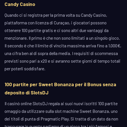
Candy Casino
Quando ci si registra per la prima volta su Candy Casino,
piattaforma con licenza di Curaçao, i giocatori possono
ottenere 100 partite gratis e ci sono altri due vantaggi da
menzionare. Il primo è che non sono limitati a un singolo gioco.
Il secondo è che il limite di vincita massima arriva fino a 1.000€,
una cifra ben al di sopra della media. I requisiti di scommessa
previsti sono pari a x20 e si avranno sette giorni di tempo totali
per poterli soddisfare.
100 partite per Sweet Bonanza per il Bonus senza
deposito di SlotsDJ
Il casinò online SlotsDJ regala ai suoi nuovi iscritti 100 partite
omaggio da utilizzare sulla slot machine Sweet Bonanza, uno
dei titoli di punta di Pragmatic Play. Si tratta di un dato da non
trascurare in quanto parliamo di un gioco tra i più famosi e