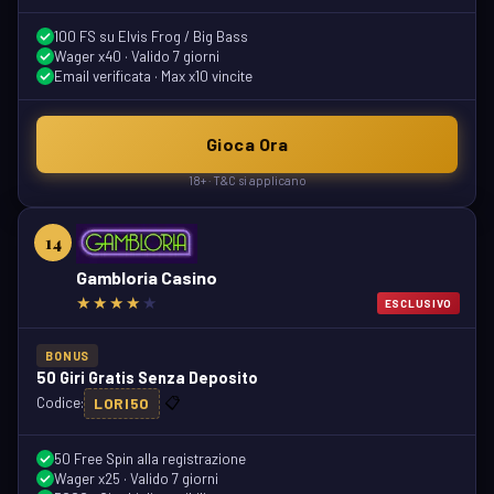
100 FS su Elvis Frog / Big Bass
Wager x40 · Valido 7 giorni
Email verificata · Max x10 vincite
Gioca Ora
18+ · T&C si applicano
14
Gambloria Casino
ESCLUSIVO
BONUS
50 Giri Gratis Senza Deposito
LORI50
Codice:
📋
50 Free Spin alla registrazione
Wager x25 · Valido 7 giorni