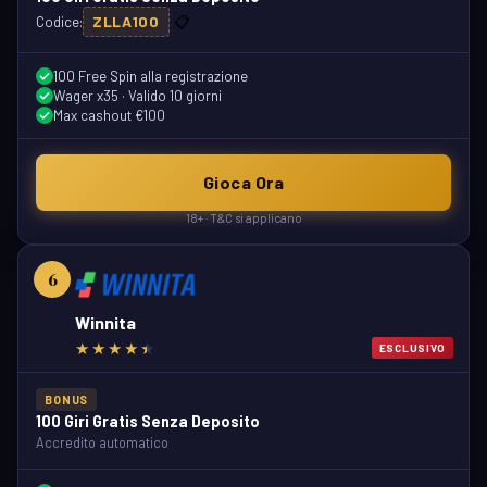
ZLLA100
Codice:
📋
100 Free Spin alla registrazione
Wager x35 · Valido 10 giorni
Max cashout €100
Gioca Ora
18+ · T&C si applicano
6
Winnita
ESCLUSIVO
BONUS
100 Giri Gratis Senza Deposito
Accredito automatico