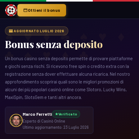
Ottieni il bonus
♠
♥
♦
♣
♠
♥
♦
🎰 AGGIORNATO LUGLIO 2026
Bonus senza deposito
♣
♠
♥
♦
♣
Un bonus casino senza deposito permette di provare piattaforme
e giochi senza rischi. Si ricevono free spin o credito extra con la
registrazione senza dover effettuare alcuna ricarica. Nel nostro
approfondimento scoprirai quali sono le migliori promozioni di
alcuni dei più popolari casinò online come Slotoro, Lucky Wins,
MaxiSpin, SlotsGem e tanti altri ancora.
Marco Ferretti
Verificato
Esperto di Casinò Online
Ultimo aggiornamento: 23 Luglio 2026