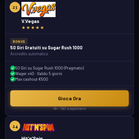
23
V.Vegas
BONUS
50 Giri Gratuiti su Sugar Rush 1000
Accredito automatico
50 Giri su Sugar Rush 1000 (Pragmatic)
Wager x40 · Valido 5 giorni
Max cashout €500
Gioca Ora
18+ · T&C si applicano
24
Hit'n'Spin