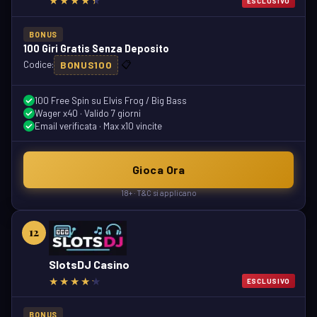
ESCLUSIVO
BONUS
100 Giri Gratis Senza Deposito
BONUS100
Codice:
📋
100 Free Spin su Elvis Frog / Big Bass
Wager x40 · Valido 7 giorni
Email verificata · Max x10 vincite
Gioca Ora
18+ · T&C si applicano
12
SlotsDJ Casino
ESCLUSIVO
BONUS