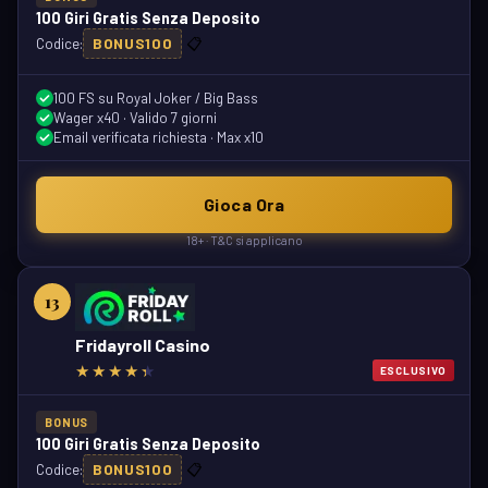
100 Giri Gratis Senza Deposito
BONUS100
Codice:
📋
100 FS su Royal Joker / Big Bass
Wager x40 · Valido 7 giorni
Email verificata richiesta · Max x10
Gioca Ora
18+ · T&C si applicano
13
Fridayroll Casino
ESCLUSIVO
BONUS
100 Giri Gratis Senza Deposito
BONUS100
Codice:
📋