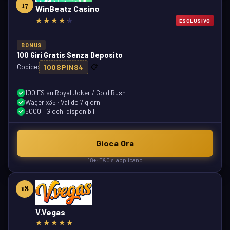
17
WinBeatz Casino
ESCLUSIVO
BONUS
100 Giri Gratis Senza Deposito
100SPINS4
Codice:
📋
100 FS su Royal Joker / Gold Rush
Wager x35 · Valido 7 giorni
5000+ Giochi disponibili
Gioca Ora
18+ · T&C si applicano
18
V.Vegas